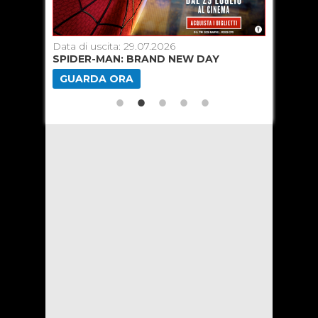
Data di uscita: 29.07.2026
Data di u
SPIDER-MAN: BRAND NEW DAY
SUPERGI
GUARDA ORA
GUARD