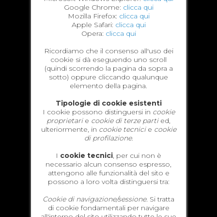
Google Chrome:
clicca qui
Mozilla Firefox:
clicca qui
Apple Safari:
clicca qui
Opera:
clicca qui
Ricordiamo che il consenso all'uso dei
cookie si dà eseguendo uno scroll
(quindi scorrendo la pagina da sopra a
sotto) oppure cliccando qualunque
elemento della pagina.
Tipologie di cookie esistenti
I cookie possono distinguersi in
cookie
proprietari
e
cookie di terze parti
ed,
ulteriormente, in
cookie tecnici
e
cookie
di profilazione
.
I
cookie tecnici
, per cui non è
necessario alcun consenso espresso,
attengono alle funzionalità del sito e
possono a loro volta distinguersi tra:
Cookie di navigazione/sessione.
Si tratta
di cookie fondamentali per navigare
all'interno del sito utilizzando tutte le sue