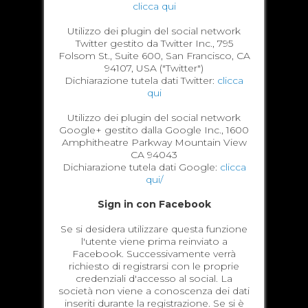
clicca qui
Utilizzo dei plugin del social network
Twitter gestito da Twitter Inc., 795
Folsom St., Suite 600, San Francisco, CA
94107, USA ("Twitter")
Dichiarazione tutela dati Twitter:
clicca
qui
Utilizzo dei plugin del social network
Google+ gestito dalla Google Inc., 1600
Amphitheatre Parkway Mountain View
CA 94043
Dichiarazione tutela dati Google:
clicca
qui/
Sign in con Facebook
Se si desidera utilizzare questa funzione
l'utente viene prima reinviato a
Facebook. Successivamente verrà
richiesto di registrarsi con le proprie
credenziali d'accesso al social. La
società non viene a conoscenza dei dati
inseriti durante la registrazione. Se si è